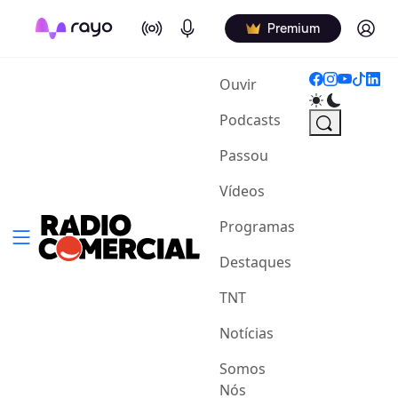
On Air
Podcasts
Log in
Premium
(current)
Ouvir
Podcasts
Passou
Vídeos
Programas
Destaques
TNT
Notícias
Somos
Nós