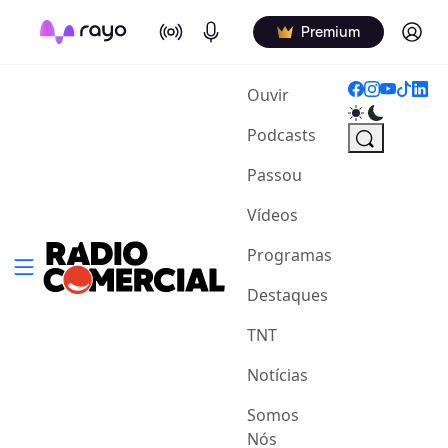
On Air
Podcasts
Log in
Premium
(current)
Ouvir
Podcasts
Passou
Vídeos
Programas
Destaques
TNT
Notícias
Somos
Nós