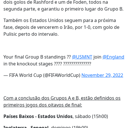
dois golos de Rashford e um de Foden, todos na
segunda parte, e garantiu o primeiro lugar do Grupo B.
Também os Estados Unidos seguem para a próxima
fase, depois de vencerem o Irão, por 1-0, com golo de
Pulisic perto do intervalo.
Your final Group B standings ??
@USMNT
join
@England
in the knockout stages ???? ??????????????
— FIFA World Cup (@FIFAWorldCup)
November 29, 2022
Com a conclusão dos Grupos A e B, estão definidos os
primeiros jogos dos oitavos de final:
Países Baixos - Estados Unidos
, sábado (15h00)
Inglaterra - Senegal,
domingo (19h00)