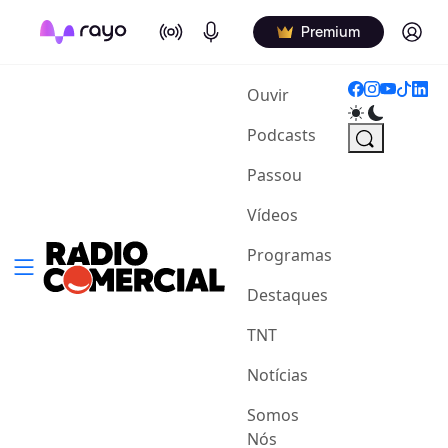
On Air
Podcasts
Log in
Premium
(current)
Ouvir
Podcasts
Passou
Vídeos
Programas
Destaques
TNT
Notícias
Somos
Nós