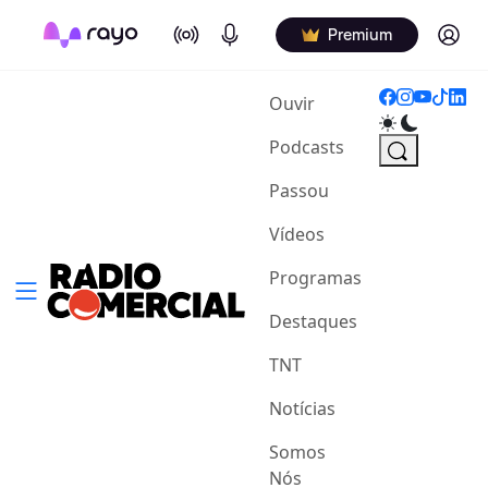
On Air
Podcasts
Log in
Premium
(current)
Ouvir
Podcasts
Passou
Vídeos
Programas
Destaques
TNT
Notícias
Somos
Nós