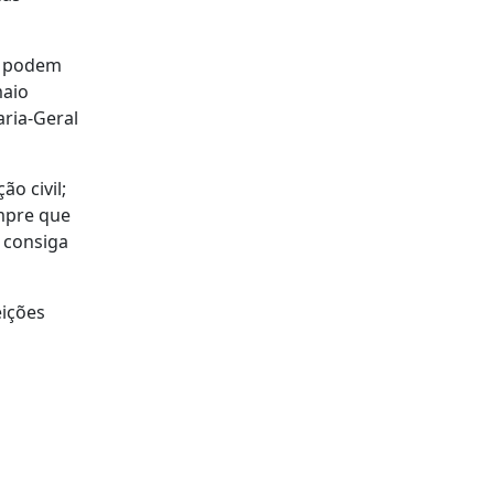
al podem
maio
aria-Geral
o civil;
empre que
 consiga
eições