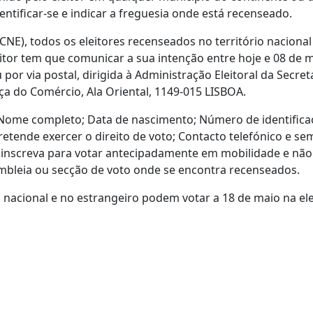
tificar-se e indicar a freguesia onde está recenseado.
(CNE), todos os eleitores recenseados no território nacion
itor tem que comunicar a sua intenção entre hoje e 08 de 
r via postal, dirigida à Administração Eleitoral da Secret
aça do Comércio, Ala Oriental, 1149-015 LISBOA.
Nome completo; Data de nascimento; Número de identificaçã
tende exercer o direito de voto; Contacto telefónico e s
se inscreva para votar antecipadamente em mobilidade e não
sembleia ou secção de voto onde se encontra recenseados.
o nacional e no estrangeiro podem votar a 18 de maio na el