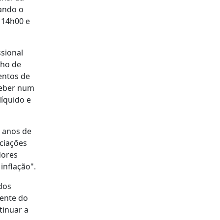
tando o
 14h00 e
ssional
lho de
mentos de
ceber num
íquido e
5 anos de
ociações
dores
inflação".
 dos
ente do
tinuar a