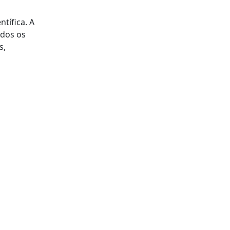
ntífica. A
odos os
s,