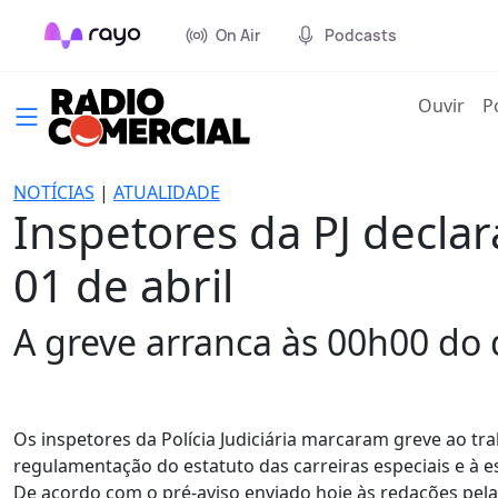
On Air
Podcasts
(cur
Ouvir
P
NOTÍCIAS
|
ATUALIDADE
Inspetores da PJ decla
01 de abril
A greve arranca às 00h00 do 
Os inspetores da Polícia Judiciária marcaram greve ao trab
regulamentação do estatuto das carreiras especiais e à e
De acordo com o pré-aviso enviado hoje às redações pela 