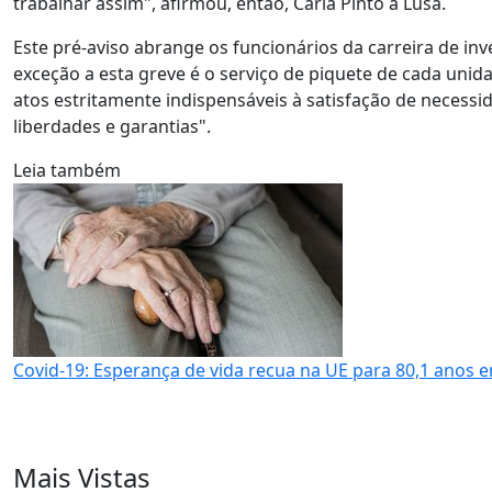
trabalhar assim", afirmou, então, Carla Pinto à Lusa.
Este pré-aviso abrange os funcionários da carreira de inves
exceção a esta greve é o serviço de piquete de cada unida
atos estritamente indispensáveis à satisfação de necessid
liberdades e garantias".
Leia também
Covid-19: Esperança de vida recua na UE para 80,1 anos 
Mais Vistas