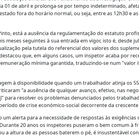
 dia 01 de abril e prolonga-se por tempo indeterminado, afe
stado fora do horário normal, ou seja, entre as 12h30 e as
Pinto, está a ausência da regulamentação do estatuto profi
eis meses seguintes à sua entrada em vigor, isto é, desde ju
ualização pela tutela do referencial dos valores dos suple
J destacou que, em alguns casos, um inspetor acaba por re
remuneração mínima garantida, traduzindo-se num "valor il
agem à disponibilidade quando um trabalhador atinja os 5
criticaram "a ausência de qualquer avanço, efetivo, nas neg
 PJ" para resolver os problemas denunciados pelos trabalha
 período de crise económico-social decorrente da crescente 
do um alerta para a necessidade de respostas às exigências
"Durante 20 anos os inspetores puseram o bem comum à fr
ou a altura de as pessoas baterem o pé, é insustentável con