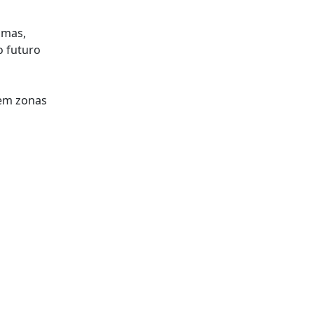
imas,
o futuro
 em zonas