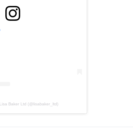
m
Lisa Baker Ltd (@lisabaker_ltd)