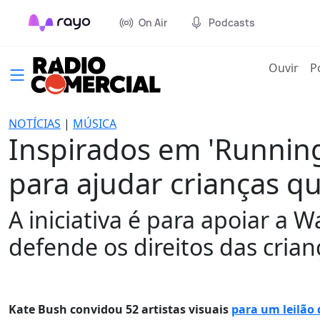
On Air
Podcasts
(cur
Ouvir
P
NOTÍCIAS
|
MÚSICA
Inspirados em 'Running 
para ajudar crianças q
A iniciativa é para apoiar a 
defende os direitos das cria
Kate Bush convidou 52 artistas visuais
para um leilão 