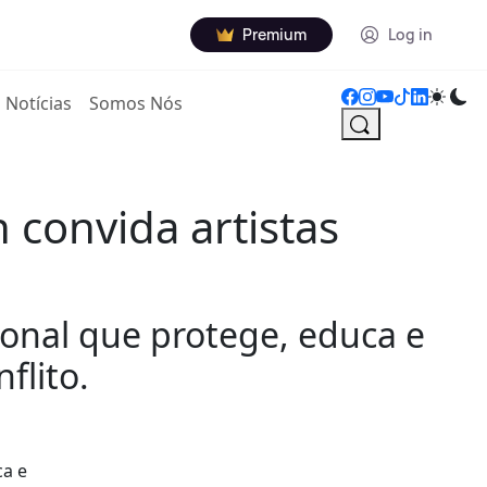
Premium
Log in
Notícias
Somos Nós
 convida artistas
cional que protege, educa e
flito.
ca e