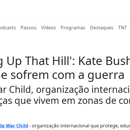
rent)
odcasts
Passou
Vídeos
Programas
Destaques
TNT
Up That Hill': Kate Bush
ue sofrem com a guerra
War Child, organização interna
nças que vivem em zonas de con
da War Child
- organização internacional que protege, edu