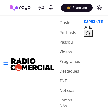
On Air
Podcasts
Log in
Premium
(current)
Ouvir
Podcasts
Passou
Vídeos
Programas
Destaques
TNT
Notícias
Somos
Nós