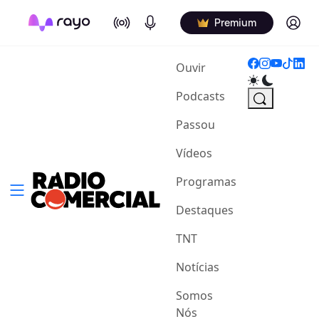
On Air
Podcasts
Log in
Premium
(current)
Ouvir
Podcasts
Passou
Vídeos
Programas
Destaques
TNT
Notícias
Somos
Nós