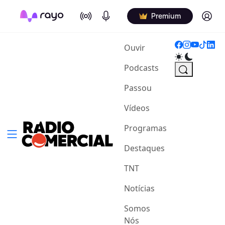
On Air
Podcasts
Log in
Premium
(current)
Ouvir
Podcasts
Passou
Vídeos
Programas
Destaques
TNT
Notícias
Somos
Nós