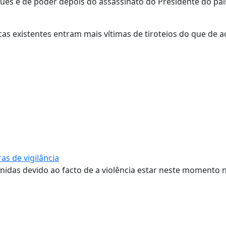
gues e de poder depois do assassinato do Presidente do pa
s existentes entram mais vítimas de tiroteios do que de a
as de vigilância
nidas devido ao facto de a violência estar neste momento