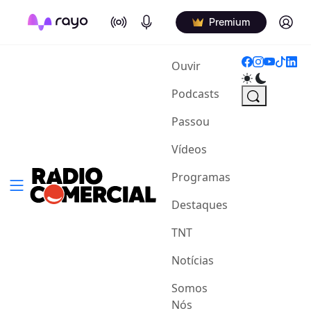
On Air
Podcasts
Log in
Premium
(current)
Ouvir
Podcasts
Passou
Vídeos
Programas
Destaques
TNT
Notícias
Somos
Nós