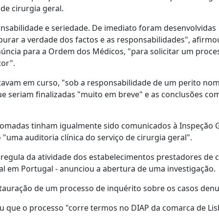
de cirurgia geral.
nsabilidade e seriedade. De imediato foram desenvolvidas
purar a verdade dos factos e as responsabilidades", afirmo
enúncia para a Ordem dos Médicos, "para solicitar um proce
or".
estavam em curso, "sob a responsabilidade de um perito n
ue seriam finalizadas "muito em breve" e as conclusões c
s tomadas tinham igualmente sido comunicados à Inspeção 
 "uma auditoria clínica do serviço de cirurgia geral".
e regula da atividade dos estabelecimentos prestadores de 
ial em Portugal - anunciou a abertura de uma investigação.
stauração de um processo de inquérito sobre os casos den
ou que o processo "corre termos no DIAP da comarca de Li