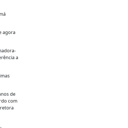
 má
e agora
madora-
erência a
timas
anos de
ordo com
iretora
,