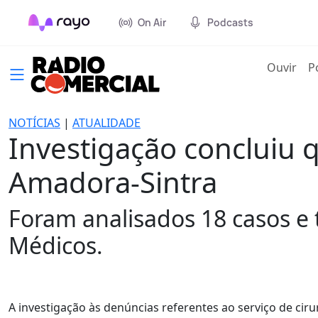
On Air
Podcasts
(cur
Ouvir
P
NOTÍCIAS
|
ATUALIDADE
Investigação concluiu 
Amadora-Sintra
Foram analisados 18 casos e
Médicos.
A investigação às denúncias referentes ao serviço de cir