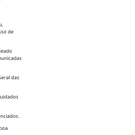
u,
sso de
omeado
omunicadas
Geral das
cuidados
unciados.
sboa