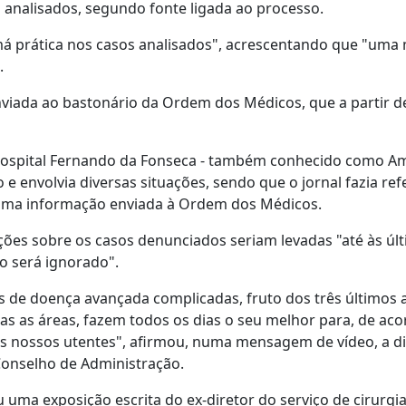
nalisados, segundo fonte ligada ao processo.
á prática nos casos analisados", acrescentando que "uma
.
enviada ao bastonário da Ordem dos Médicos, que a partir d
 Hospital Fernando da Fonseca - também conhecido como A
o e envolvia diversas situações, sendo que o jornal fazia ref
 uma informação enviada à Ordem dos Médicos.
ões sobre os casos denunciados seriam levadas "até às úl
ão será ignorado".
 de doença avançada complicadas, fruto dos três últimos 
as as áreas, fazem todos os dias o seu melhor para, de ac
aos nossos utentes", afirmou, numa mensagem de vídeo, a d
Conselho de Administração.
uma exposição escrita do ex-diretor do serviço de cirurgia