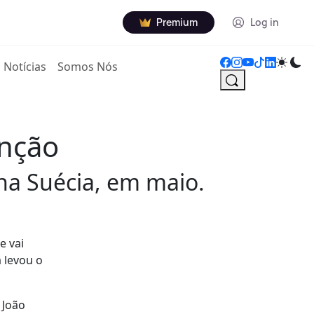
Premium
Log in
Notícias
Somos Nós
anção
 na Suécia, em maio.
e vai
 levou o
 João