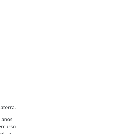
laterra.
0 anos
ercurso
l - a