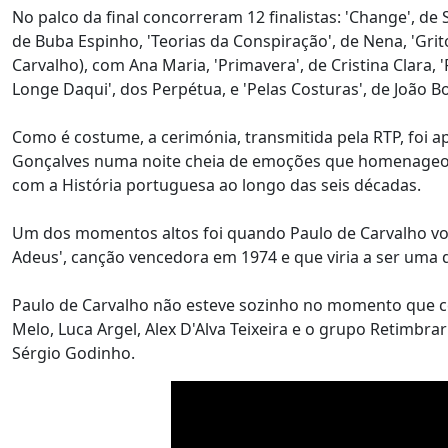
No palco da final concorreram 12 finalistas: 'Change', de S
de Buba Espinho, 'Teorias da Conspiração', de Nena, 'Grito
Carvalho), com Ana Maria, 'Primavera', de Cristina Clara, 
Longe Daqui', dos Perpétua, e 'Pelas Costuras', de João B
Como é costume, a cerimónia, transmitida pela RTP, foi 
Gonçalves numa noite cheia de emoções que homenageou 
com a História portuguesa ao longo das seis décadas.
Um dos momentos altos foi quando Paulo de Carvalho volto
Adeus', canção vencedora em 1974 e que viria a ser uma 
Paulo de Carvalho não esteve sozinho no momento que cel
Melo, Luca Argel, Alex D'Alva Teixeira e o grupo Retim
Sérgio Godinho.