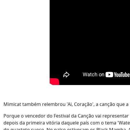
Mimicat também relembrou 'Ai, Coração', a canção que a 
Porque o vencedor do Festival da Canção vai representar 
depois da primeira vitória daquele país com o tema 'Wat
do quarteto sueco. No palco estiveram os Black Mamba, An