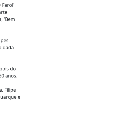
 Farol',
arte
a, 'Bem
opes
o dada
epois do
50 anos.
 Filipe
Buarque e