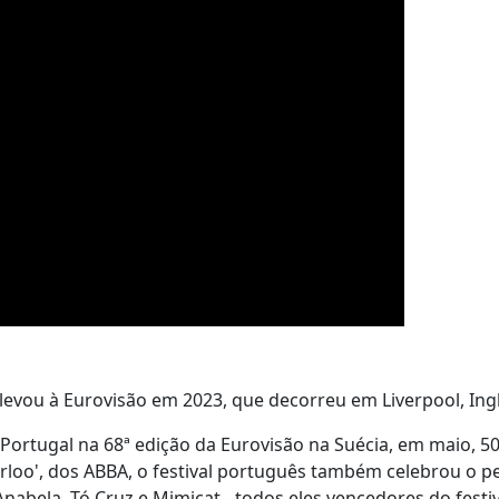
levou à Eurovisão em 2023, que decorreu em Liverpool, Ing
Portugal na 68ª edição da Eurovisão na Suécia, em maio, 5
erloo', dos ABBA, o festival português também celebrou o p
abela, Tó Cruz e Mimicat - todos eles vencedores do festiva