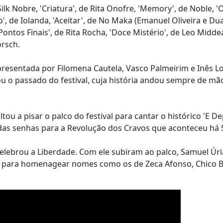
ilk Nobre, 'Criatura', de Rita Onofre, 'Memory', de Noble, 'O
', de Iolanda, 'Aceitar', de No Maka (Emanuel Oliveira e Du
'Pontos Finais', de Rita Rocha, 'Doce Mistério', de Leo Midde
orsch.
apresentada por Filomena Cautela, Vasco Palmeirim e Inês L
o passado do festival, cuja história andou sempre de mã
u a pisar o palco do festival para cantar o histórico 'E D
das senhas para a Revolução dos Cravos que aconteceu há 
ebrou a Liberdade. Com ele subiram ao palco, Samuel Úria,
brar para homenagear nomes como os de Zeca Afonso, Chico 