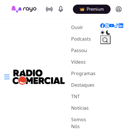
On Air
Podcasts
Log in
Premium
(current)
Ouvir
Podcasts
Passou
Vídeos
Programas
Destaques
TNT
Notícias
Somos
Nós