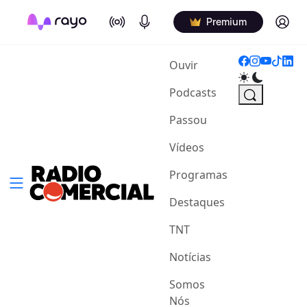
On Air
Podcasts
Log in
Premium
(current)
Ouvir
Podcasts
Passou
Vídeos
Programas
Destaques
TNT
Notícias
Somos
Nós