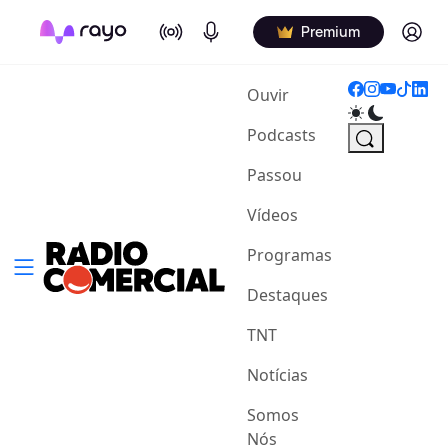
On Air
Podcasts
Log in
Premium
(current)
Ouvir
Podcasts
Passou
Vídeos
Programas
Destaques
TNT
Notícias
Somos
Nós