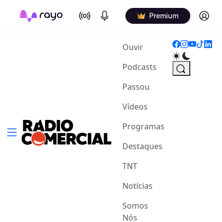
On Air
Podcasts
Log in
Premium
(current)
Ouvir
Podcasts
Passou
Vídeos
Programas
Destaques
TNT
Notícias
Somos
Nós