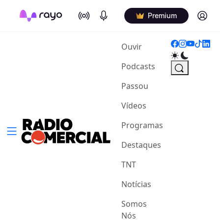
On Air
Podcasts
Log in
Premium
(current)
Ouvir
Podcasts
Passou
Vídeos
Programas
Destaques
TNT
Notícias
Somos
Nós