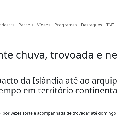
rent)
odcasts
Passou
Vídeos
Programas
Destaques
TNT
te chuva, trovoada e nev
cto da Islândia até ao arquip
mpo em território continenta
te, por vezes forte e acompanhada de trovada" até domingo