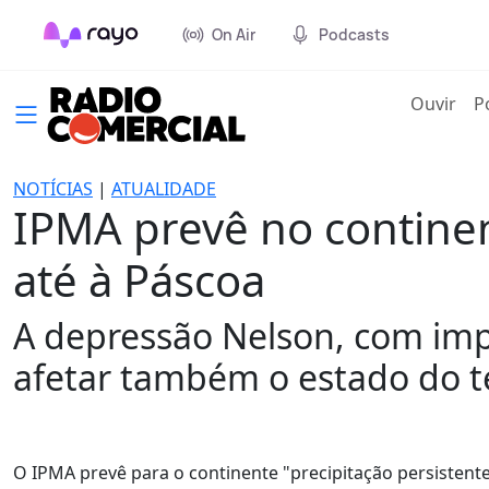
On Air
Podcasts
(cur
Ouvir
P
NOTÍCIAS
|
ATUALIDADE
IPMA prevê no continen
até à Páscoa
A depressão Nelson, com impa
afetar também o estado do te
O IPMA prevê para o continente "precipitação persisten