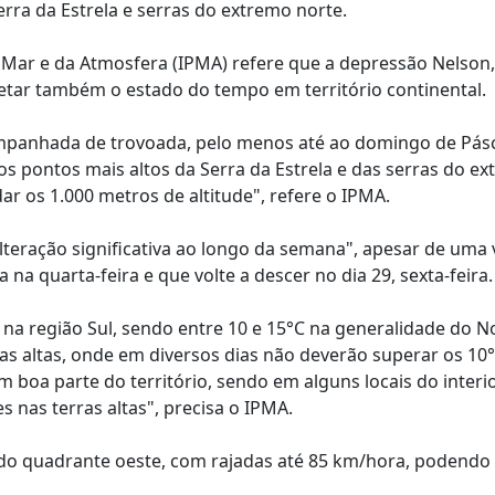
rra da Estrela e serras do extremo norte.
 Mar e da Atmosfera (IPMA) refere que a depressão Nelson
fetar também o estado do tempo em território continental.
companhada de trovoada, pelo menos até ao domingo de Pás
s pontos mais altos da Serra da Estrela e das serras do e
r os 1.000 metros de altitude", refere o IPMA.
lteração significativa ao longo da semana", apesar de uma 
a quarta-feira e que volte a descer no dia 29, sexta-feira.
na região Sul, sendo entre 10 e 15°C na generalidade do N
as altas, onde em diversos dias não deverão superar os 10°
 boa parte do território, sendo em alguns locais do interi
 nas terras altas", precisa o IPMA.
 do quadrante oeste, com rajadas até 85 km/hora, podendo