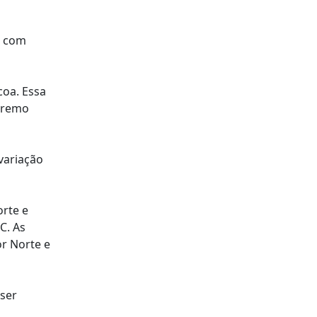
, com
coa. Essa
xtremo
variação
orte e
C. As
or Norte e
 ser