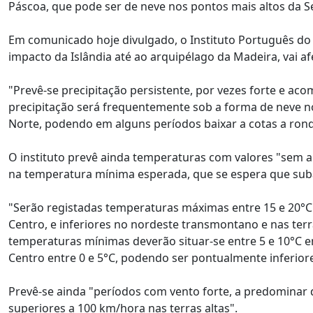
Páscoa, que pode ser de neve nos pontos mais altos da Se
Em comunicado hoje divulgado, o Instituto Português do
impacto da Islândia até ao arquipélago da Madeira, vai a
"Prevê-se precipitação persistente, por vezes forte e a
precipitação será frequentemente sob a forma de neve no
Norte, podendo em alguns períodos baixar a cotas a ronda
O instituto prevê ainda temperaturas com valores "sem a
na temperatura mínima esperada, que se espera que suba n
"Serão registadas temperaturas máximas entre 15 e 20°C 
Centro, e inferiores no nordeste transmontano e nas terr
temperaturas mínimas deverão situar-se entre 5 e 10°C em
Centro entre 0 e 5°C, podendo ser pontualmente inferiores
Prevê-se ainda "períodos com vento forte, a predominar
superiores a 100 km/hora nas terras altas".