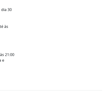
 dia 30
té às
 às 21:00
a e