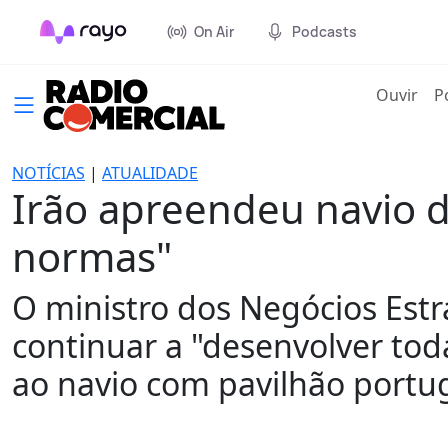
On Air
Podcasts
(cur
Ouvir
P
NOTÍCIAS
|
ATUALIDADE
Irão apreendeu navio d
normas"
O ministro dos Negócios Estr
continuar a "desenvolver tod
ao navio com pavilhão portug