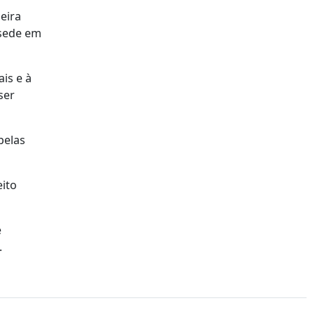
eira
 sede em
is e à
ser
pelas
eito
e
.