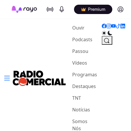
On Air
Podcasts
Log in
Premium
(current)
Ouvir
Podcasts
Passou
Vídeos
Programas
Destaques
TNT
Notícias
Somos
Nós