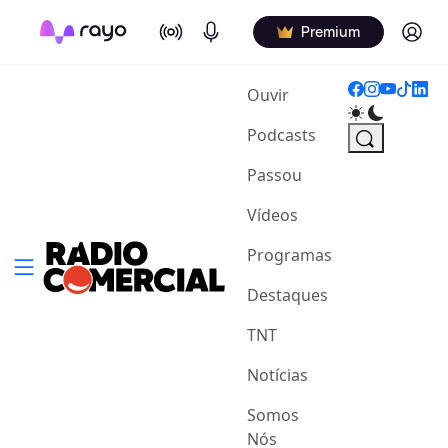
On Air
Podcasts
Log in
Premium
(current)
Ouvir
Podcasts
Passou
Vídeos
Programas
Destaques
TNT
Notícias
Somos
Nós