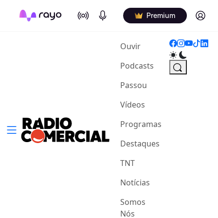
On Air
Podcasts
Log in
Premium
(current)
Ouvir
Podcasts
Passou
Vídeos
Programas
Destaques
TNT
Notícias
Somos
Nós