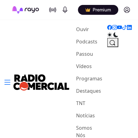
On Air
Podcasts
Log in
Premium
(current)
Ouvir
Podcasts
Passou
Vídeos
Programas
Destaques
TNT
Notícias
Somos
Nós