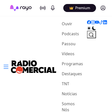
On Air
Podcasts
Log in
Premium
(current)
Ouvir
Podcasts
Passou
Vídeos
Programas
Destaques
TNT
Notícias
Somos
Nós