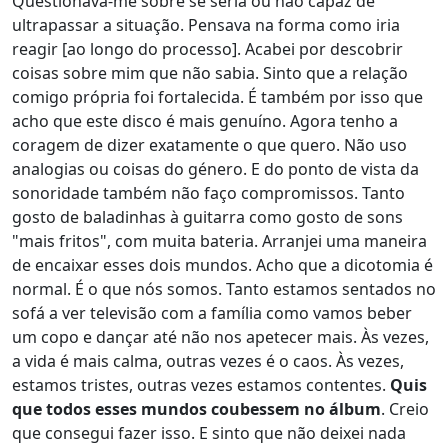
Questionava-me sobre se seria ou não capaz de
ultrapassar a situação. Pensava na forma como iria
reagir [ao longo do processo]. Acabei por descobrir
coisas sobre mim que não sabia. Sinto que a relação
comigo própria foi fortalecida. É também por isso que
acho que este disco é mais genuíno. Agora tenho a
coragem de dizer exatamente o que quero. Não uso
analogias ou coisas do género. E do ponto de vista da
sonoridade também não faço compromissos. Tanto
gosto de baladinhas à guitarra como gosto de sons
"mais fritos", com muita bateria. Arranjei uma maneira
de encaixar esses dois mundos. Acho que a dicotomia é
normal. É o que nós somos. Tanto estamos sentados no
sofá a ver televisão com a família como vamos beber
um copo e dançar até não nos apetecer mais. Às vezes,
a vida é mais calma, outras vezes é o caos. Às vezes,
estamos tristes, outras vezes estamos contentes.
Quis
que todos esses mundos coubessem no álbum
. Creio
que consegui fazer isso. E sinto que não deixei nada