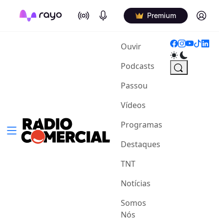
On Air
Podcasts
Log in
Premium
(current)
Ouvir
Podcasts
Passou
Vídeos
Programas
Destaques
TNT
Notícias
Somos
Nós