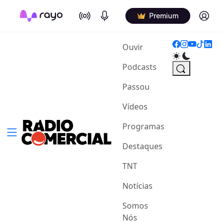
On Air
Podcasts
Log in
Premium
(current)
Ouvir
Podcasts
Passou
Vídeos
Programas
Destaques
TNT
Notícias
Somos
Nós