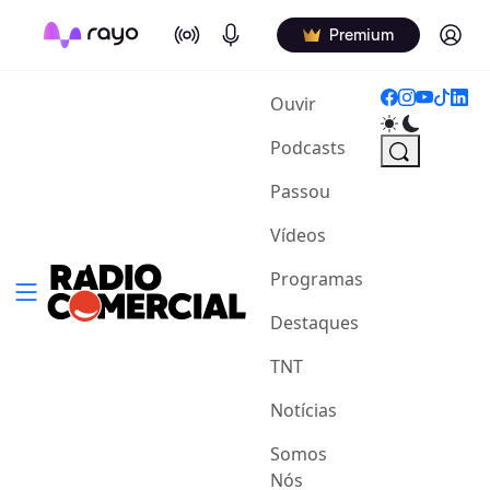
On Air
Podcasts
Log in
Premium
(current)
Ouvir
Podcasts
Passou
Vídeos
Programas
Destaques
TNT
Notícias
Somos
Nós