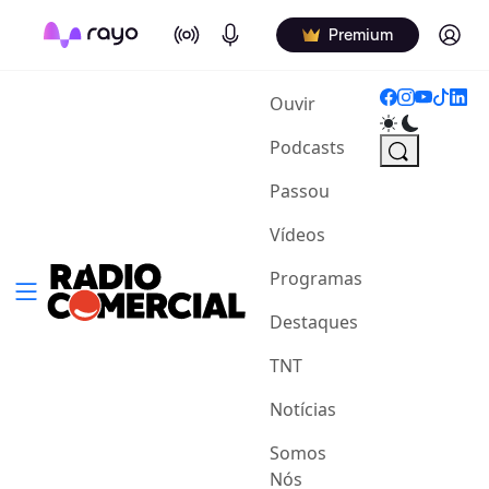
On Air
Podcasts
Log in
Premium
(current)
Ouvir
Podcasts
Passou
Vídeos
Programas
Destaques
TNT
Notícias
Somos
Nós