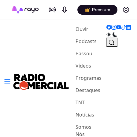
On Air
Podcasts
Log in
Premium
(current)
Ouvir
Podcasts
Passou
Vídeos
Programas
Destaques
TNT
Notícias
Somos
Nós