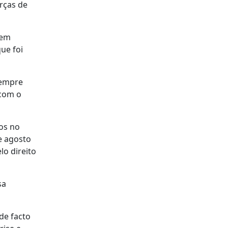
rças de
sem
ue foi
 sempre
 com o
os no
e agosto
lo direito
sa
 de facto