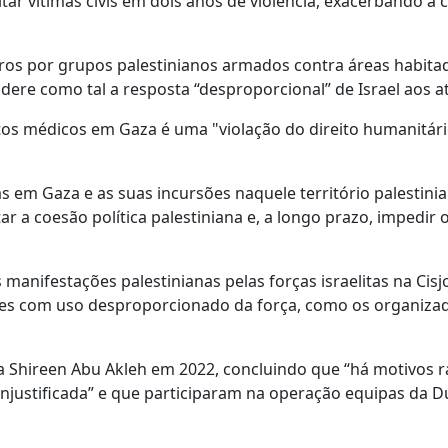
r vítimas civis em dois anos de violência, exacerbando a c
ros por grupos palestinianos armados contra áreas habita
dere como tal a resposta “desproporcional” de Israel aos a
tos médicos em Gaza é uma "violação do direito humanitár
 em Gaza e as suas incursões naquele território palestini
a coesão política palestiniana e, a longo prazo, impedir 
s manifestações palestinianas pelas forças israelitas na Cisj
ões com uso desproporcionado da força, como os organiza
ta Shireen Abu Akleh em 2022, concluindo que “há motivos r
l injustificada” e que participaram na operação equipas da 