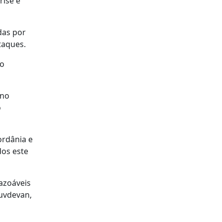
rise e
das por
taques.
io
ano
o
ordânia e
dos este
azoáveis
Duvdevan,