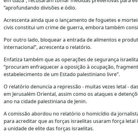
em Gaza”, recusaram tomar medidas preventivas para evita
“aprofundando divisões e ódio.
Acrescenta ainda que o lançamento de foguetes e mortei
civis constitui um crime de guerra, embora também consi
Por outro lado, bloquear a entrada de alimentos e produ
internacional”, acrescenta o relatório.
Enfatiza também que as operações de segurança israelitas
“procuram enfraquecer a oposição à ocupação, fragmentar 
estabelecimento de um Estado palestiniano livre”.
O relatório denuncia a repressão - muitas vezes letal - da
em Jerusalém Oriental, assim como os ataques e detenç
ano na cidade palestiniana de Jenin.
A comissão abordou no relatório o homicídio da jornalis
para acreditar que as forças israelitas usaram força leta
a unidade de elite das forças israelitas.