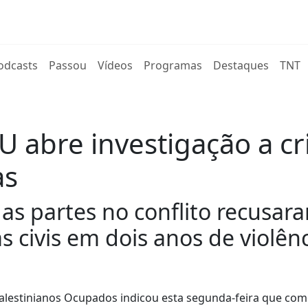
rent)
odcasts
Passou
Vídeos
Programas
Destaques
TNT
U abre investigação a c
as
s as partes no conflito recus
s civis em dois anos de violênc
Palestinianos Ocupados indicou esta segunda-feira que co