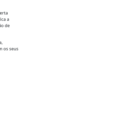
erta
ica a
ão de
a,
m os seus