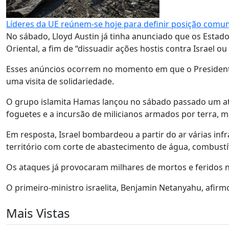
Líderes da UE reúnem-se hoje para definir posição comum
No sábado, Lloyd Austin já tinha anunciado que os Esta
Oriental, a fim de “dissuadir ações hostis contra Israel o
Esses anúncios ocorrem no momento em que o Presidente d
uma visita de solidariedade.
O grupo islamita Hamas lançou no sábado passado um at
foguetes e a incursão de milicianos armados por terra, ma
Em resposta, Israel bombardeou a partir do ar várias inf
território com corte de abastecimento de água, combustíve
Os ataques já provocaram milhares de mortos e feridos no
O primeiro-ministro israelita, Benjamin Netanyahu, afir
Mais Vistas