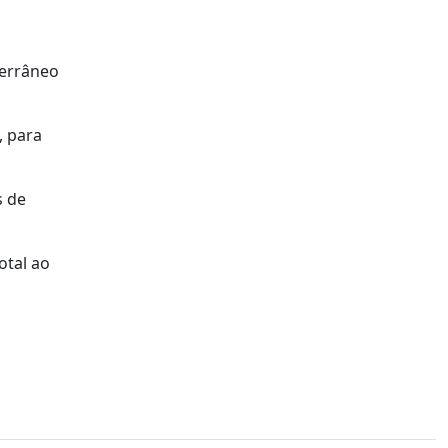
terrâneo
, para
s de
otal ao