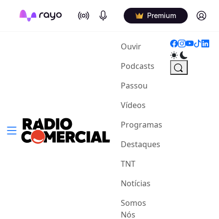
On Air
Podcasts
Log in
Premium
(current)
Ouvir
Podcasts
Passou
Vídeos
Programas
Destaques
TNT
Notícias
Somos
Nós