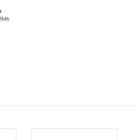
a
itas.