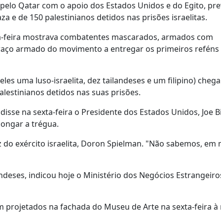
a pelo Qatar com o apoio dos Estados Unidos e do Egito, pre
za e de 150 palestinianos detidos nas prisões israelitas.
ta-feira mostrava combatentes mascarados, armados com
 braço armado do movimento a entregar os primeiros reféns
e eles uma luso-israelita, dez tailandeses e um filipino) che
 palestinianos detidos nas suas prisões.
 disse na sexta-feira o Presidente dos Estados Unidos, Joe B
longar a trégua.
z do exército israelita, Doron Spielman. "Não sabemos, em
ndeses, indicou hoje o Ministério dos Negócios Estrangeiro
m projetados na fachada do Museu de Arte na sexta-feira à 