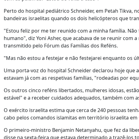
Perto do hospital pediátrico Schneider, em Petah Tikva, 
bandeiras israelitas quando os dois helicópteros que tr
"Estou feliz por me ter reunido com a minha família. Não 
humano", diz Yoni Asher, que acabava de se reunir com a
transmitido pelo Fórum das Famílias dos Reféns.
"Mas não estou a festejar e não festejarei enquanto os ú
Uma porta-voz do hospital Schneider declarou hoje que as
estavam já com as respetivas famílias, "rodeadas por equ
Os outros cinco reféns libertados, mulheres idosas, estã
estável" e a receber cuidados adequados, também com as 
O exército israelita estima que cerca de 240 pessoas te
cabo pelos comandos islamitas em território israelita em
O primeiro-ministro Benjamin Netanyahu, que fez da libe
disse na sexta-feira que estava determinado a trazê-los to