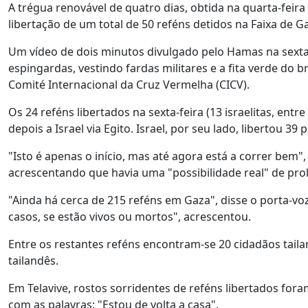
A trégua renovável de quatro dias, obtida na quarta-feir
libertação de um total de 50 reféns detidos na Faixa de Ga
Um vídeo de dois minutos divulgado pelo Hamas na sex
espingardas, vestindo fardas militares e a fita verde do
Comité Internacional da Cruz Vermelha (CICV).
Os 24 reféns libertados na sexta-feira (13 israelitas, entr
depois a Israel via Egito. Israel, por seu lado, libertou 39
"Isto é apenas o início, mas até agora está a correr bem",
acrescentando que havia uma "possibilidade real" de pro
"Ainda há cerca de 215 reféns em Gaza", disse o porta-vo
casos, se estão vivos ou mortos", acrescentou.
Entre os restantes reféns encontram-se 20 cidadãos taila
tailandês.
Em Telavive, rostos sorridentes de reféns libertados fora
com as palavras: "Estou de volta a casa".