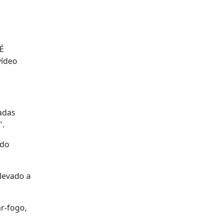
 É
vídeo
adas
".
ado
levado a
r-fogo,