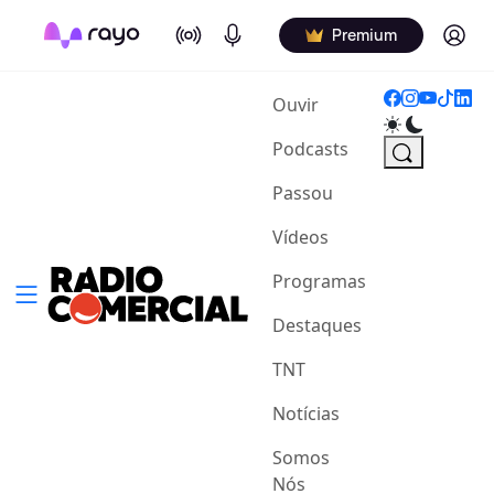
On Air
Podcasts
Log in
Premium
(current)
Ouvir
Podcasts
Passou
Vídeos
Programas
Destaques
TNT
Notícias
Somos
Nós