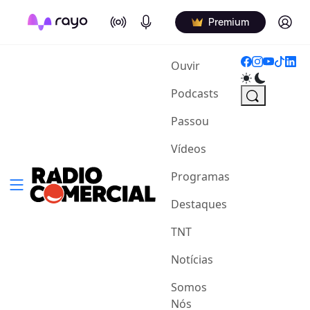
On Air
Podcasts
Log in
Premium
(current)
Ouvir
Podcasts
Passou
Vídeos
Programas
Destaques
TNT
Notícias
Somos
Nós