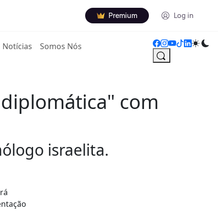
Premium
Log in
Notícias
Somos Nós
 diplomática" com
logo israelita.
erá
entação