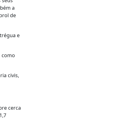
s seus
ambém a
prol de
 trégua e
a, como
a civis,
bre cerca
1,7