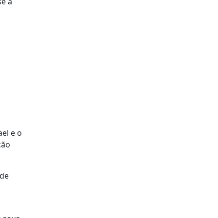
se a
el e o
ção
 de