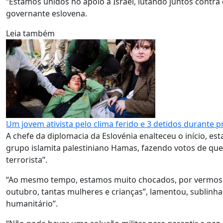
“Estamos unidos no apoio a Israel, lutando juntos contra
governante eslovena.
Leia também
Um jovem ativista pelo clima ferido e 3 detidos durante 
A chefe da diplomacia da Eslovénia enalteceu o início, es
grupo islamita palestiniano Hamas, fazendo votos de que
terrorista”.
“Ao mesmo tempo, estamos muito chocados, por vermos t
outubro, tantas mulheres e crianças”, lamentou, sublinha
humanitário”.