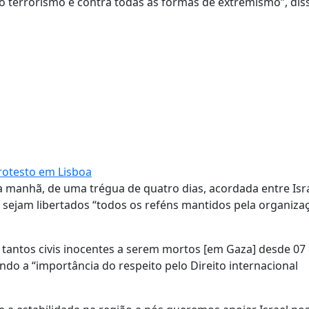
 o terrorismo e contra todas as formas de extremismo”, dis
protesto em Lisboa
ta manhã, de uma trégua de quatro dias, acordada entre Isra
 sejam libertados “todos os reféns mantidos pela organiza
antos civis inocentes a serem mortos [em Gaza] desde 07
ndo a “importância do respeito pelo Direito internacional