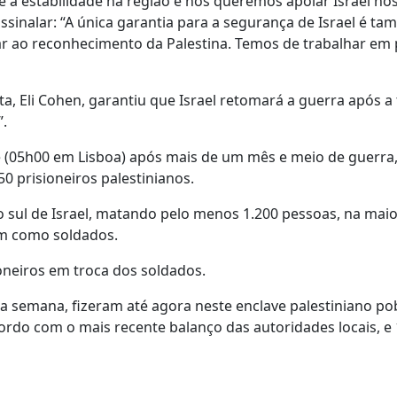
e a estabilidade na região e nós queremos apoiar Israel no
ssinalar: “A única garantia para a segurança de Israel é t
var ao reconhecimento da Palestina. Temos de trabalhar em 
ta, Eli Cohen, garantiu que Israel retomará a guerra após a
”.
je (05h00 em Lisboa) após mais de um mês e meio de guerr
0 prisioneiros palestinianos.
ul de Israel, matando pelo menos 1.200 pessoas, na maiori
em como soldados.
neiros em troca dos soldados.
 semana, fizeram até agora neste enclave palestiniano po
acordo com o mais recente balanço das autoridades locais, e 