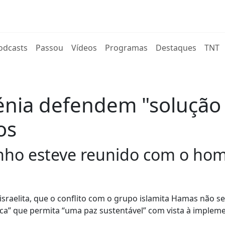
rent)
odcasts
Passou
Vídeos
Programas
Destaques
TNT
ovénia defendem "solução
os
nho esteve reunido com o homó
sraelita, que o conflito com o grupo islamita Hamas não s
tica” que permita “uma paz sustentável” com vista à implem