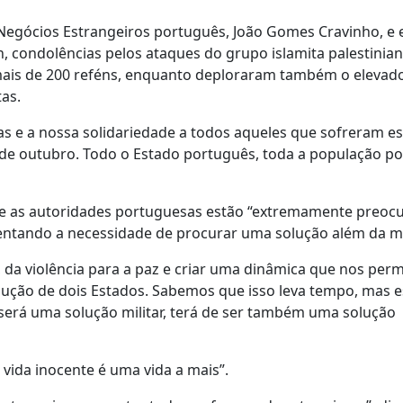
 Negócios Estrangeiros português, João Gomes Cravinho, e 
en, condolências pelos ataques do grupo islamita palestini
 mais de 200 reféns, enquanto deploraram também o eleva
tas.
s e a nossa solidariedade a todos aqueles que sofreram es
7 de outubro. Todo o Estado português, toda a população p
e as autoridades portuguesas estão “extremamente preoc
ientando a necessidade de procurar uma solução além da mil
, da violência para a paz e criar uma dinâmica que nos perm
lução de dois Estados. Sabemos que isso leva tempo, mas 
será uma solução militar, terá de ser também uma solução
 vida inocente é uma vida a mais”.