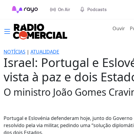
On Air
Podcasts
(cur
Ouvir
P
NOTÍCIAS
|
ATUALIDADE
Israel: Portugal e Esl
vista à paz e dois Estad
O ministro João Gomes Cravi
Portugal e Eslovénia defenderam hoje, junto do Governo i
resolvido pela via militar, pedindo uma “solução diplomá
dos dois Estados.