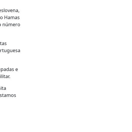
eslovena,
ano Hamas
do número
tas
ortuguesa
upadas e
itar.
ita
estamos