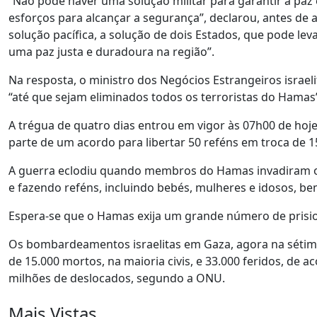
“Não pode haver uma solução militar para garantir a paz 
esforços para alcançar a segurança”, declarou, antes de a
solução pacífica, a solução de dois Estados, que pode le
uma paz justa e duradoura na região”.
Na resposta, o ministro dos Negócios Estrangeiros israeli
“até que sejam eliminados todos os terroristas do Hamas
A trégua de quatro dias entrou em vigor às 07h00 de ho
parte de um acordo para libertar 50 reféns em troca de 15
A guerra eclodiu quando membros do Hamas invadiram o s
e fazendo reféns, incluindo bebés, mulheres e idosos, b
Espera-se que o Hamas exija um grande número de prisio
Os bombardeamentos israelitas em Gaza, agora na sétima
de 15.000 mortos, na maioria civis, e 33.000 feridos, de 
milhões de deslocados, segundo a ONU.
Mais Vistas