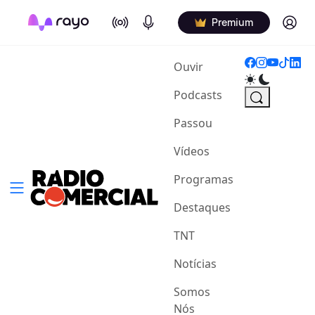
On Air
Podcasts
Log in
Premium
(current)
Ouvir
Podcasts
Passou
Vídeos
Programas
Destaques
TNT
Notícias
Somos
Nós