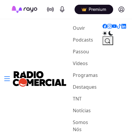
On Air
Podcasts
Log in
Premium
(current)
Ouvir
Podcasts
Passou
Vídeos
Programas
Destaques
TNT
Notícias
Somos
Nós