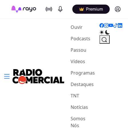
On Air
Podcasts
Log in
Premium
(current)
Ouvir
Podcasts
Passou
Vídeos
Programas
Destaques
TNT
Notícias
Somos
Nós