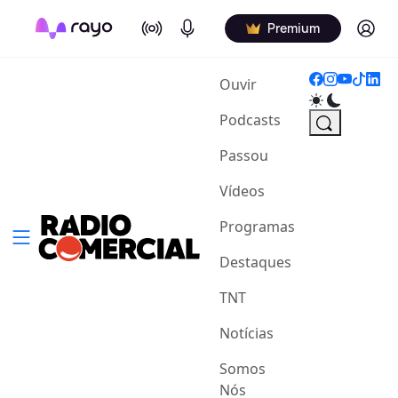
On Air
Podcasts
Log in
Premium
(current)
Ouvir
Podcasts
Passou
Vídeos
Programas
Destaques
TNT
Notícias
Somos
Nós