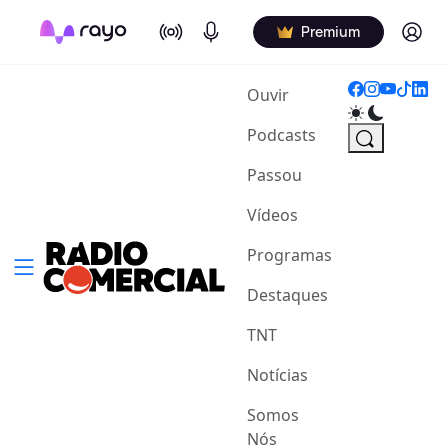
On Air
Podcasts
Log in
Premium
(current)
Ouvir
Podcasts
Passou
Vídeos
Programas
Destaques
TNT
Notícias
Somos
Nós