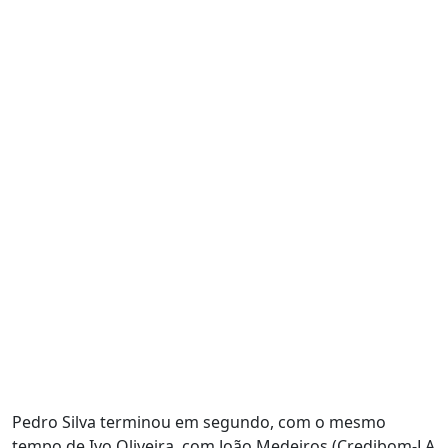
Pedro Silva terminou em segundo, com o mesmo
tempo de Ivo Oliveira, com João Medeiros (Credibom-LA