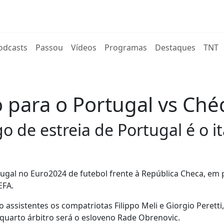
rent)
odcasts
Passou
Vídeos
Programas
Destaques
TNT
o para o Portugal vs Ché
go de estreia de Portugal é o 
ortugal no Euro2024 de futebol frente à República Checa, em 
EFA.
 assistentes os compatriotas Filippo Meli e Giorgio Peretti,
O quarto árbitro será o esloveno Rade Obrenovic.