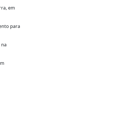
erra, em
ento para
, na
em