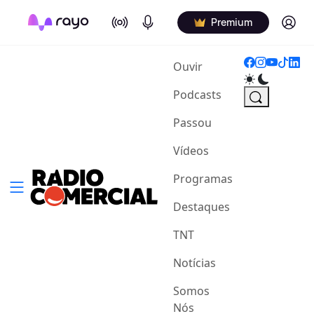
On Air
Podcasts
Log in
Premium
(current)
Ouvir
Podcasts
Passou
Vídeos
Programas
Destaques
TNT
Notícias
Somos
Nós