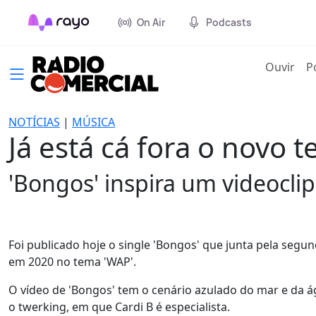
On Air
Podcasts
(cur
Ouvir
P
NOTÍCIAS
|
MÚSICA
Já está cá fora o novo
'Bongos' inspira um videocli
Foi publicado hoje o single 'Bongos' que junta pela segu
em 2020 no tema 'WAP'.
O vídeo de 'Bongos' tem o cenário azulado do mar e da 
o twerking, em que Cardi B é especialista.