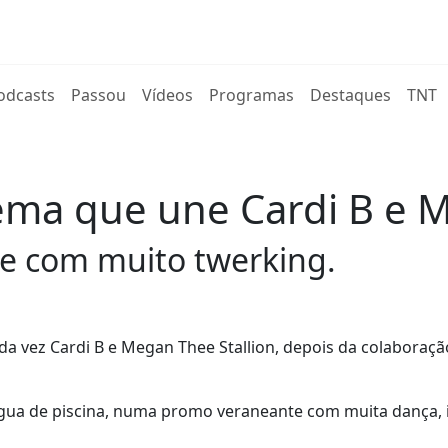
rent)
odcasts
Passou
Vídeos
Programas
Destaques
TNT
 tema que une Cardi B e 
pe com muito twerking.
nda vez Cardi B e Megan Thee Stallion, depois da colaboraçã
água de piscina, numa promo veraneante com muita dança, 