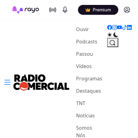
On Air
Podcasts
Log in
Premium
(current)
Ouvir
Podcasts
Passou
Vídeos
Programas
Destaques
TNT
Notícias
Somos
Nós