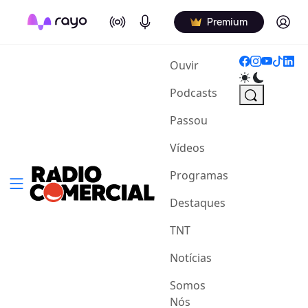
On Air
Podcasts
Log in
Premium
(current)
Ouvir
Podcasts
Passou
Vídeos
Programas
Destaques
TNT
Notícias
Somos
Nós