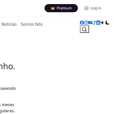
Premium
Log in
Notícias
Somos Nós
nho.
 havendo
ês meses
gulares.