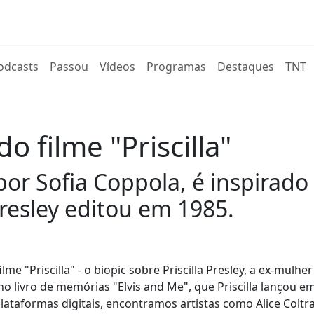
rent)
odcasts
Passou
Vídeos
Programas
Destaques
TNT
o filme "Priscilla"
 por Sofia Coppola, é inspirad
Presley editou em 1985.
e "Priscilla" - o biopic sobre Priscilla Presley, a ex-mulher
 no livro de memórias "Elvis and Me", que Priscilla lançou e
plataformas digitais, encontramos artistas como Alice Coltr