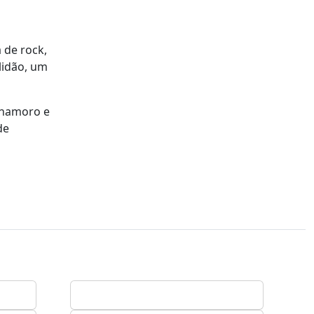
 de rock,
lidão, um
o namoro e
de